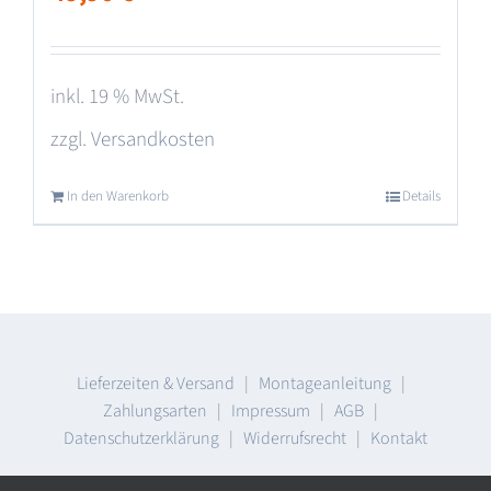
inkl. 19 % MwSt.
zzgl.
Versandkosten
In den Warenkorb
Details
Lieferzeiten & Versand
|
Montageanleitung
|
Zahlungsarten
|
Impressum
|
AGB
|
Datenschutzerklärung
|
Widerrufsrecht
|
Kontakt