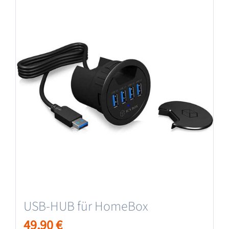
USB-HUB für HomeBox
49,90
€