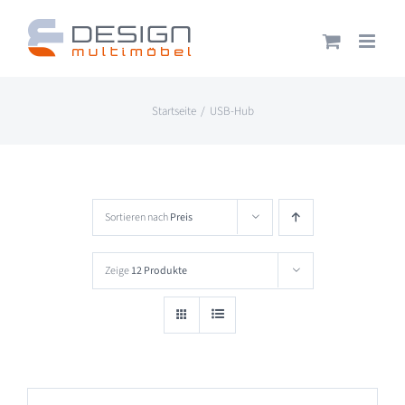
Zum
Inhalt
springen
Startseite
USB-Hub
Sortieren nach
Preis
Zeige
12 Produkte