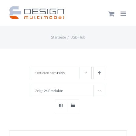
Zum
Inhalt
springen
Startseite
USB-Hub
Sortieren nach
Preis
Zeige
24 Produkte