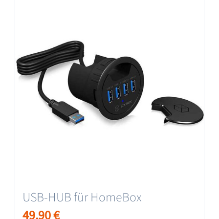
USB-HUB für HomeBox
49,90
€