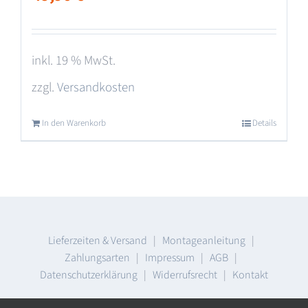
inkl. 19 % MwSt.
zzgl.
Versandkosten
In den Warenkorb
Details
Lieferzeiten & Versand
|
Montageanleitung
|
Zahlungsarten
|
Impressum
|
AGB
|
Datenschutzerklärung
|
Widerrufsrecht
|
Kontakt