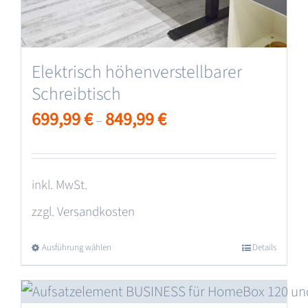
Produktseite
gewählt
werden
Elektrisch höhenverstellbarer
Schreibtisch
699,99
€
849,99
€
–
inkl. MwSt.
zzgl.
Versandkosten
Ausführung wählen
Dieses
Details
Produkt
weist