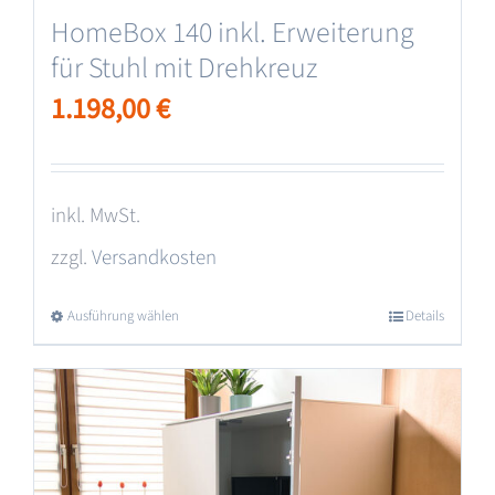
HomeBox 140 inkl. Erweiterung
für Stuhl mit Drehkreuz
1.198,00
€
inkl. MwSt.
zzgl.
Versandkosten
Ausführung wählen
Dieses
Details
Produkt
weist
mehrere
Varianten