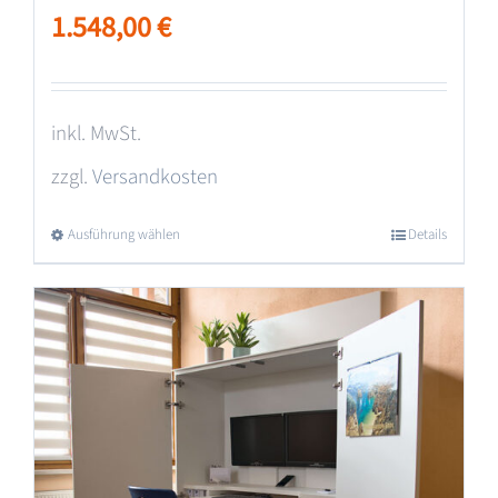
1.548,00
€
inkl. MwSt.
zzgl.
Versandkosten
Ausführung wählen
Dieses
Details
Produkt
weist
mehrere
Varianten
auf.
Die