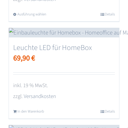
Ausführung wählen
Dieses
Details
Produkt
weist
mehrere
Leuchte LED für HomeBox
Varianten
69,90
€
auf.
Die
Optionen
inkl. 19 % MwSt.
können
zzgl.
Versandkosten
auf
der
In den Warenkorb
Details
Produktseite