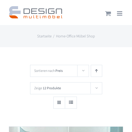
Zum
Inhalt
springen
Startseite
Home-Office Möbel Shop
Sortieren nach
Preis
Zeige
12 Produkte