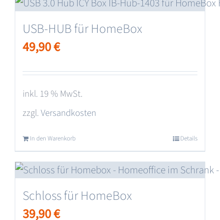
gewählt
werden
USB-HUB für HomeBox
49,90
€
inkl. 19 % MwSt.
zzgl.
Versandkosten
In den Warenkorb
Details
Schloss für HomeBox
39,90
€