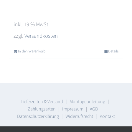
inkl. 19 % MwSt.
zzgl.
Versandkosten
In den Warenkorb
Details
Lieferzeiten & Versand
|
Montageanleitung
|
Zahlungsarten
|
Impressum
|
AGB
|
Datenschutzerklärung
|
Widerrufsrecht
|
Kontakt
© Copyright
2026 | D-E- sign GmbH, Münchner Str. 35, D-