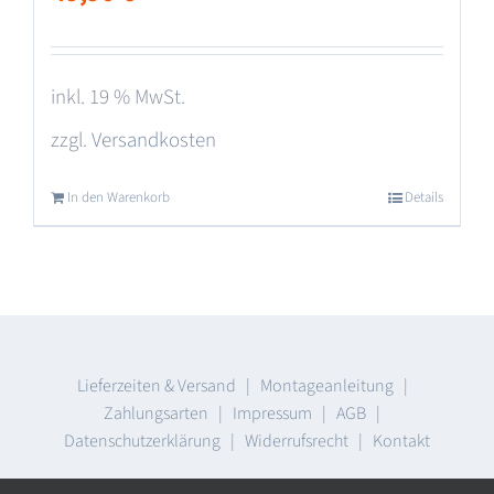
inkl. 19 % MwSt.
zzgl.
Versandkosten
In den Warenkorb
Details
Lieferzeiten & Versand
|
Montageanleitung
|
Zahlungsarten
|
Impressum
|
AGB
|
Datenschutzerklärung
|
Widerrufsrecht
|
Kontakt