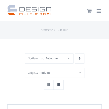
Zum
Inhalt
springen
Startseite
USB-Hub
Sortieren nach
Beliebtheit
Zeige
12 Produkte