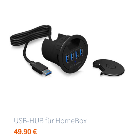
USB-HUB für HomeBox
49,90
€