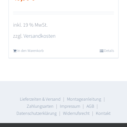
inkl. 19 % MwSt.
zzgl.
Versandkosten
In den Warenkorb
Details
Lieferzeiten & Versand
|
Montageanleitung
|
Zahlungsarten
|
Impressum
|
AGB
|
Datenschutzerklärung
|
Widerrufsrecht
|
Kontakt