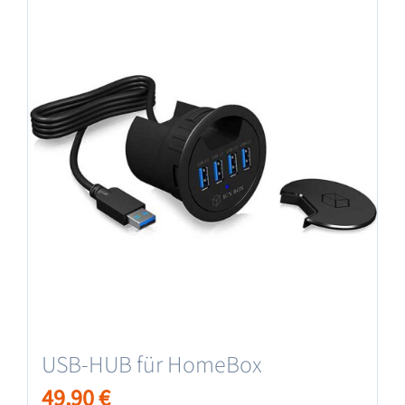
USB-HUB für HomeBox
49,90
€