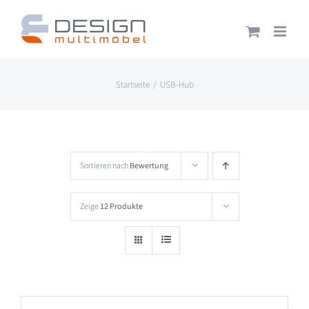
Zum
Inhalt
springen
Startseite
USB-Hub
Sortieren nach
Bewertung
Zeige
12 Produkte