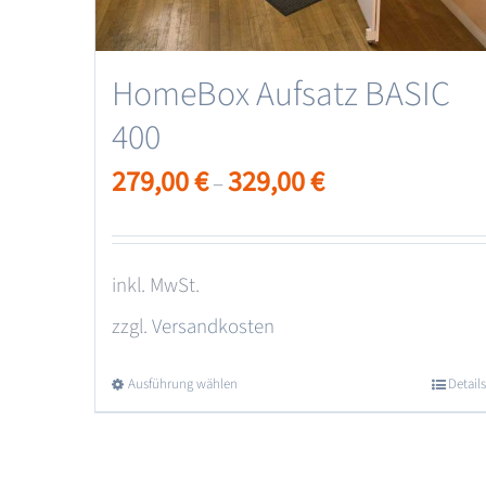
HomeBox Aufsatz BASIC
400
279,00
€
329,00
€
–
inkl. MwSt.
zzgl.
Versandkosten
Ausführung wählen
Dieses
Details
Produkt
weist