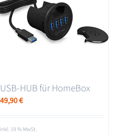
USB-HUB für HomeBox
49,90
€
inkl. 19 % MwSt.