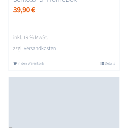
39,90
€
inkl. 19 % MwSt.
zzgl.
Versandkosten
In den Warenkorb
Details