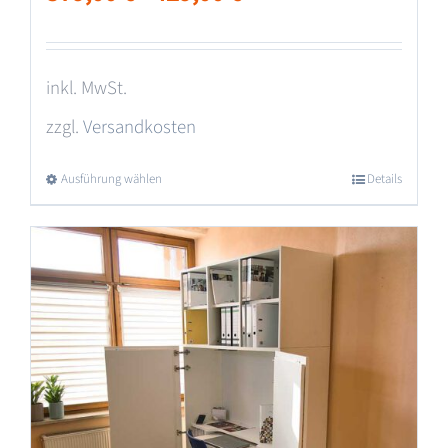
inkl. MwSt.
zzgl.
Versandkosten
Ausführung wählen
Dieses
Details
Produkt
weist
mehrere
Varianten
auf.
Die
Optionen