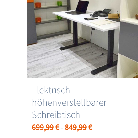
Elektrisch
höhenverstellbarer
Schreibtisch
699,99
€
849,99
€
–