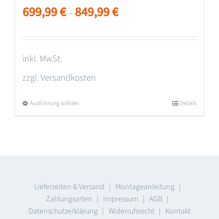
699,99
€
849,99
€
–
inkl. MwSt.
zzgl.
Versandkosten
Ausführung wählen
Dieses
Details
Produkt
weist
mehrere
Varianten
auf.
Lieferzeiten & Versand
|
Montageanleitung
|
Zahlungsarten
|
Impressum
|
AGB
|
Die
Datenschutzerklärung
|
Widerrufsrecht
|
Kontakt