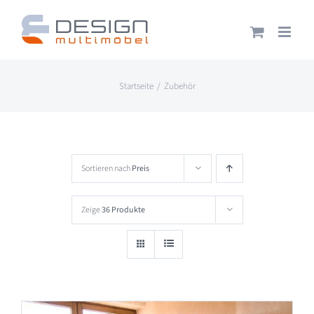
Zum
Inhalt
springen
Startseite
Zubehör
Sortieren nach
Preis
Zeige
36 Produkte