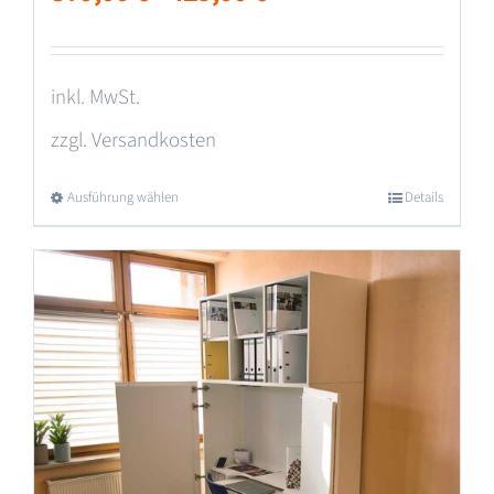
inkl. MwSt.
zzgl.
Versandkosten
Ausführung wählen
Dieses
Details
Produkt
weist
mehrere
Varianten
auf.
Die
Optionen