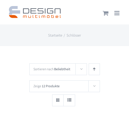
Zum
Inhalt
springen
Startseite
Schlösser
Sortieren nach
Beliebtheit
Zeige
12 Produkte