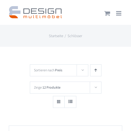
Zum
Inhalt
springen
Startseite
Schlösser
Sortieren nach
Preis
Zeige
12 Produkte