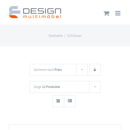
Zum
Inhalt
springen
Startseite
Schlösser
Sortieren nach
Preis
Zeige
12 Produkte