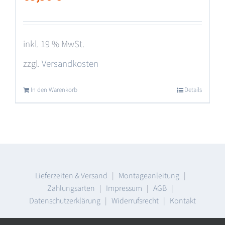
inkl. 19 % MwSt.
zzgl.
Versandkosten
In den Warenkorb
Details
Lieferzeiten & Versand
|
Montageanleitung
|
Zahlungsarten
|
Impressum
|
AGB
|
Datenschutzerklärung
|
Widerrufsrecht
|
Kontakt