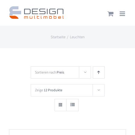
Zum
Inhalt
springen
Startseite
Leuchten
Sortieren nach
Preis
Zeige
12 Produkte