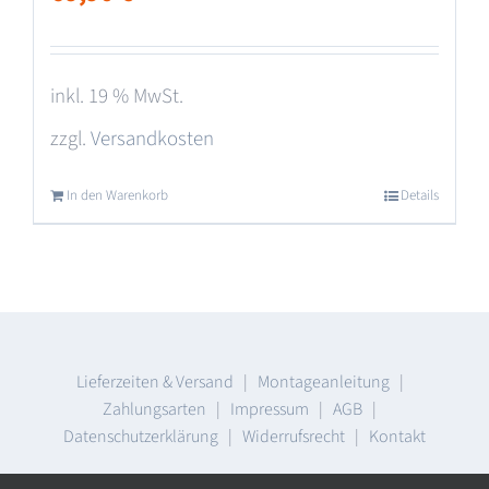
inkl. 19 % MwSt.
zzgl.
Versandkosten
In den Warenkorb
Details
Lieferzeiten & Versand
|
Montageanleitung
|
Zahlungsarten
|
Impressum
|
AGB
|
Datenschutzerklärung
|
Widerrufsrecht
|
Kontakt