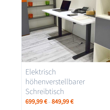
Elektrisch
höhenverstellbarer
Schreibtisch
699,99
€
849,99
€
–