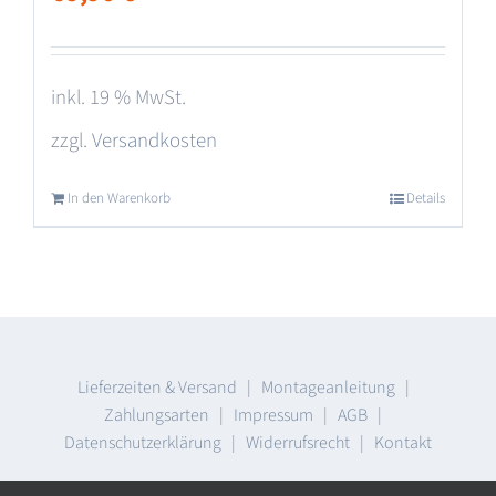
inkl. 19 % MwSt.
zzgl.
Versandkosten
In den Warenkorb
Details
Lieferzeiten & Versand
|
Montageanleitung
|
Zahlungsarten
|
Impressum
|
AGB
|
Datenschutzerklärung
|
Widerrufsrecht
|
Kontakt