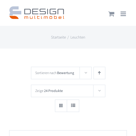
Zum
Inhalt
springen
Startseite
Leuchten
Sortieren nach
Bewertung
Zeige
24 Produkte