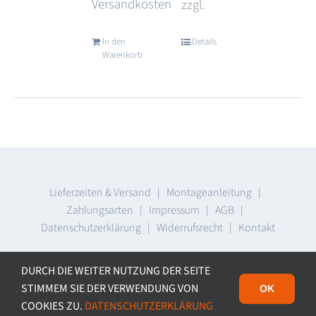
Versandkosten
zzgl.
In den
Details
Warenkorb
Lieferzeiten & Versand
|
Montageanleitung
|
Zahlungsarten
|
Impressum
|
AGB
|
Datenschutzerklärung
|
Widerrufsrecht
|
Kontakt
© Copyright
2026 | D-E- sign GmbH, Münchner Str. 35, D-
DURCH DIE WEITER NUTZUNG DER SEITE
86641 Rain | All Rights Reserved
STIMMEM SIE DER VERWENDUNG VON
OK
COOKIES ZU.
DATENSCHUTZERKLÄRUNG