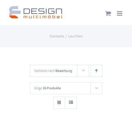
Zum
Inhalt
springen
Startseite
Leuchten
Sortieren nach
Bewertung
Zeige
36 Produkte