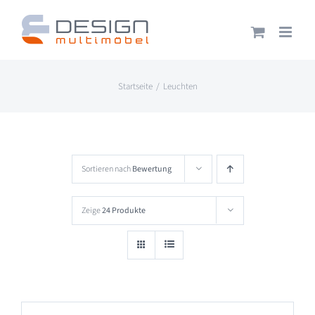
Zum
Inhalt
springen
Startseite
Leuchten
Sortieren nach
Bewertung
Zeige
24 Produkte