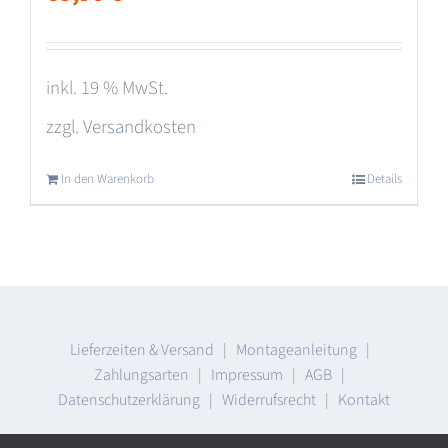
inkl. 19 % MwSt.
zzgl.
Versandkosten
In den Warenkorb
Details
Lieferzeiten & Versand
|
Montageanleitung
|
Zahlungsarten
|
Impressum
|
AGB
|
Datenschutzerklärung
|
Widerrufsrecht
|
Kontakt