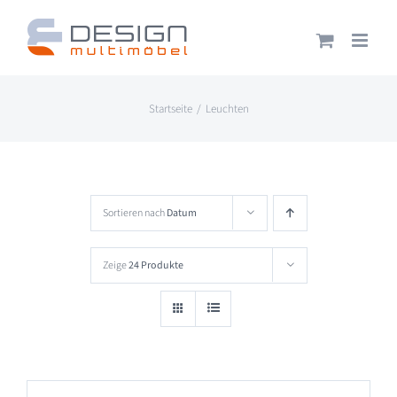
Zum
Inhalt
springen
Startseite
Leuchten
Sortieren nach
Datum
Zeige
24 Produkte