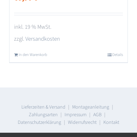
inkl. 19 % MwSt.
zzgl.
Versandkosten
In den Warenkorb
Details
Lieferzeiten & Versand
|
Montageanleitung
|
Zahlungsarten
|
Impressum
|
AGB
|
Datenschutzerklärung
|
Widerrufsrecht
|
Kontakt