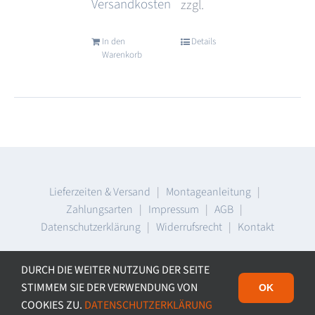
Versandkosten
zzgl.
In den
Details
Warenkorb
Lieferzeiten & Versand
|
Montageanleitung
|
Zahlungsarten
|
Impressum
|
AGB
|
Datenschutzerklärung
|
Widerrufsrecht
|
Kontakt
© Copyright
2026 | D-E- sign GmbH, Münchner Str. 35, D-
DURCH DIE WEITER NUTZUNG DER SEITE
86641 Rain | All Rights Reserved
STIMMEM SIE DER VERWENDUNG VON
OK
COOKIES ZU.
DATENSCHUTZERKLÄRUNG