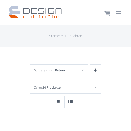
Zum
Inhalt
springen
Startseite
Leuchten
Sortieren nach
Datum
Zeige
24 Produkte