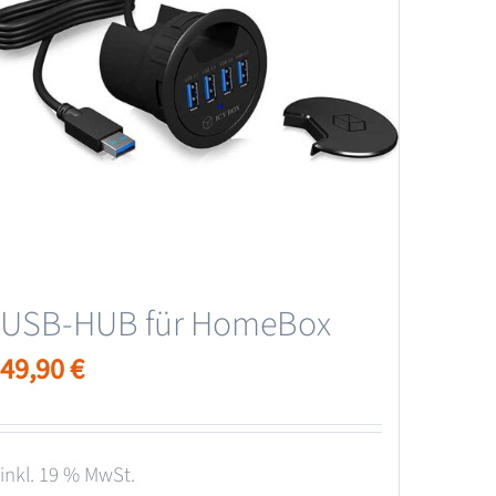
USB-HUB für HomeBox
49,90
€
inkl. 19 % MwSt.