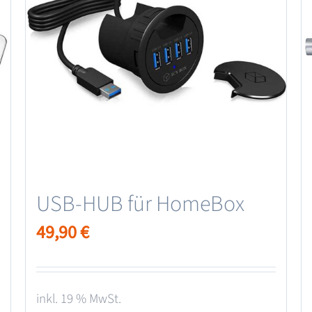
USB-HUB für HomeBox
49,90
€
inkl. 19 % MwSt.